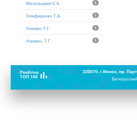
Маталыцкая С.К.
1
Олефиренко Т.А.
1
Ускевич Т.Г.
1
Ускевич, Т.Г.
1
220070, г.Минск, пр. Парт
Рамблер
bar_chart
ТОП 100
Белорусский