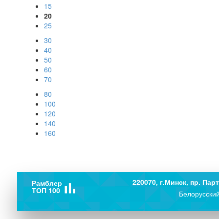
15
20
25
30
40
50
60
70
80
100
120
140
160
220070, г.Минск, пр. Парт
Рамблер
bar_chart
ТОП 100
Белорусский