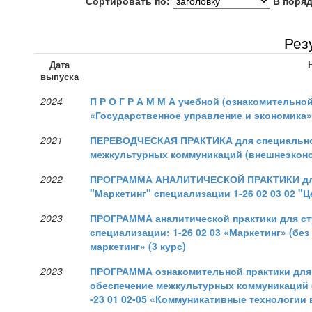
Сортировать по:
В поряд
< назад
Рез
Дата
выпуска
2024
П Р О Г Р А М М А учебной (ознакомительной
«Государственное управление и экономика
2021
ПЕРЕВОДЧЕСКАЯ ПРАКТИКА для специальност
межкультурных коммуникаций (внешнеэконо
2022
ПРОГРАММА АНАЛИТИЧЕСКОЙ ПРАКТИКИ для с
"Маркетинг" специализации 1-26 02 03 02 "
2023
ПРОГРАММА аналитической практики для сту
специализации: 1-26 02 03 «Маркетинг» (бе
маркетинг» (3 курс)
2023
ПРОГРАММА ознакомительной практики для 
обеспечение межкультурных коммуникаций 
-23 01 02-05 «Коммуникативные технологии 