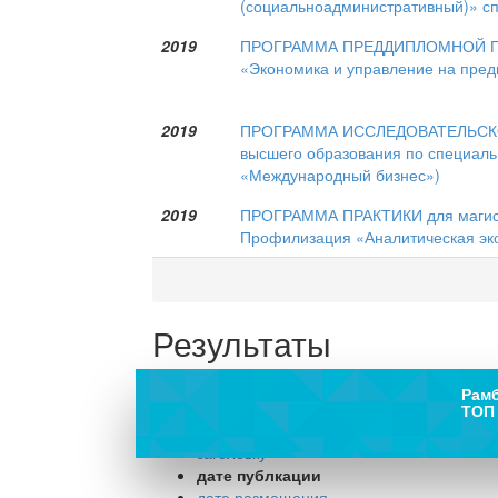
(социальноадминистративный)» сп
2019
ПРОГРАММА ПРЕДДИПЛОМНОЙ ПРАК
«Экономика и управление на пред
2019
ПРОГРАММА ИССЛЕДОВАТЕЛЬСКОЙ П
высшего образования по специаль
«Международный бизнес»)
2019
ПРОГРАММА ПРАКТИКИ для магистр
Профилизация «Аналитическая эко
Результаты
поиска
Рам
ТОП 
Сортировать по:
заголовку
дате публкации
дате размещения