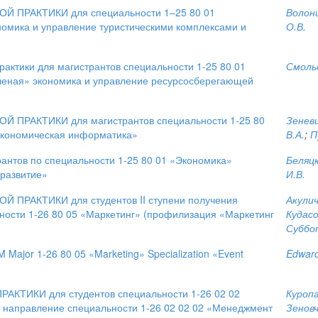
ПРАКТИКИ для специальности 1–25 80 01
Волонц
омика и управление туристическими комплексами и
О.В.
ктики для магистрантов специальности 1-25 80 01
Смольс
еная» экономика и управление ресурсосберегающей
ПРАКТИКИ для магистрантов специальности 1-25 80
Зеневи
Экономическая информатика»
В.А.
;
П
нтов по специальности 1-25 80 01 «Экономика»
Беляцк
развитие»
И.В.
РАКТИКИ для студентов II ступени получения
Акулич
ности 1-26 80 05 «Маркетинг» (профилизация «Маркетинг
Кудасо
Суббот
or 1-26 80 05 «Marketing» Specialization «Event
Edward
ТИКИ для студентов специальности 1-26 02 02
Куропа
 направление специальности 1-26 02 02 02 «Менеджмент
Зеновч