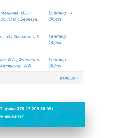
тенкова, И.Н.
;
Learning
-
ик, Ю.М.
;
Березун,
Object
, Г.В.
;
Ксензов, С.В.
Learning
-
Object
ев, В.А.
;
Филипцов,
Learning
-
еплянский, А.В.
Object
дальше >
7, факс 375 17 209 88 99)
университет