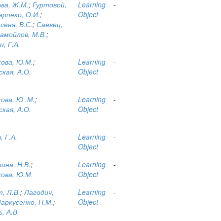
ва, Ж.М.
;
Гуртовой,
Learning
-
арпеко, О.И.
;
Object
еня, В.С.
;
Саевец,
амойлов, М.В.
;
, Г.А.
ова, Ю.М.
;
Learning
-
кая, А.О.
Object
ова, Ю .М.
;
Learning
-
кая, А.О.
Object
, Г.А.
Learning
-
Object
ина, Н.В.
;
Learning
-
ова, Ю.М.
Object
, Л.В.
;
Лагодич,
Learning
-
аркусенко, Н.М.
;
Object
, А.В.