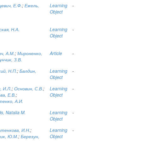
евич, Е.Ф.
;
Ежель,
Learning
-
Object
кая, Н.А.
Learning
-
Object
ч, А.М.
;
Мироненко,
Article
-
унчик, З.В.
ий, Н.П.
;
Балдин,
Learning
-
Object
, И.Л.
;
Основин, С.В.
;
Learning
-
ва, Е.В.
;
Object
енко, А.И.
s, Natalia M.
Learning
-
Object
тенкова, И.Н.
;
Learning
-
ик, Ю.М.
;
Березун,
Object