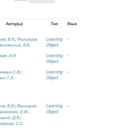
дальше >
Автор(ы)
Тип
Язык
ев, В.А.
;
Филипцов,
Learning
-
еплянский, А.В.
Object
кая, И.И
Learning
-
Object
кевич С.В.
;
Learning
-
ич Т.А.
Object
ов, В.В.
;
Высоцкая,
Learning
-
анасенко, Е.М.
;
Object
цкий, Д.В.
;
вская, С.С.