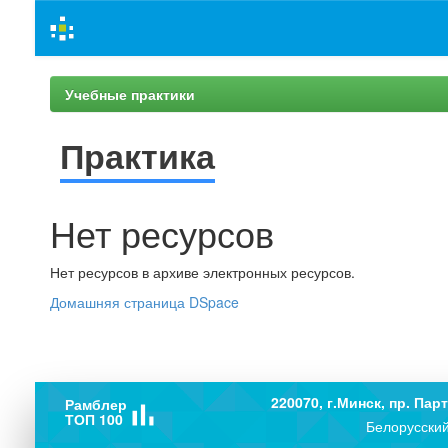
Skip
navigation
Учебные практики
Практика
Нет ресурсов
Нет ресурсов в архиве электронных ресурсов.
Домашняя страница DSpace
220070, г.Минск, пр. Парт
Рамблер
bar_chart
ТОП 100
Белорусский