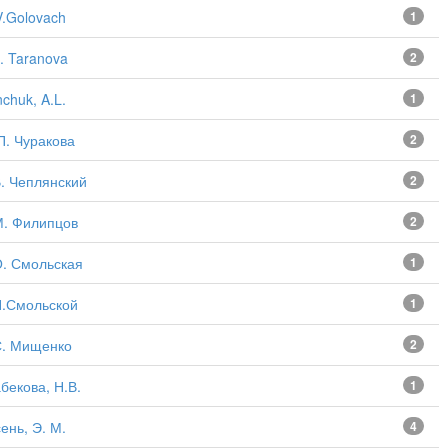
V.Golovach
1
. Taranova
2
chuk, A.L.
1
П. Чуракова
2
В. Чеплянский
2
М. Филипцов
2
О. Смольская
1
П.Смольской
1
С. Мищенко
2
бекова, Н.В.
1
ень, Э. М.
4