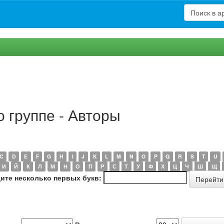
 группе - Авторы
C
D
E
F
G
H
I
J
K
L
M
N
O
P
Q
R
S
T
U
И
Й
К
Л
М
Н
О
П
Р
С
Т
У
Ф
Х
Ц
Ч
Ш
Щ
ите несколько первых букв: