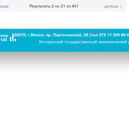
назад
Результаты 2 по 21 из 401
дальше >
220070, г.Минск, пр. Партизанский, 26 (тел 375 17 209 88 0
блер
bar_chart
100
Белорусский государственный экономический 