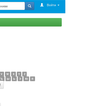
Войти
V
W
X
Y
Z
Ъ
Ы
Ь
Э
Ю
Я