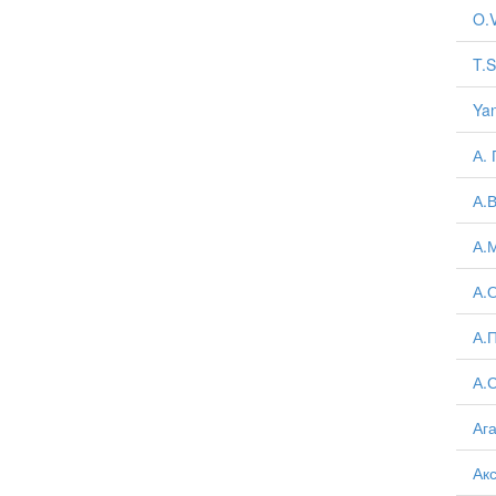
O.
T.S
Yan
А. 
А.
А.
А.
А.
А.
Ага
Акс