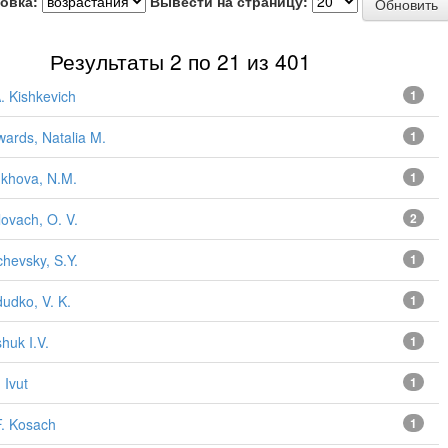
овка:
Вывести на страницу:
азад
Результаты 2 по 21 из 401
дальше >
. Kishkevich
1
ards, Natalia M.
1
khova, N.M.
1
ovach, O. V.
2
chevsky, S.Y.
1
udko, V. K.
1
huk I.V.
1
. Ivut
1
. Kosach
1