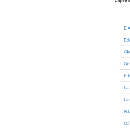
Сортир
< н
E.A
Edw
Glu
Gol
Kri
Lad
Las
N.I
O.F