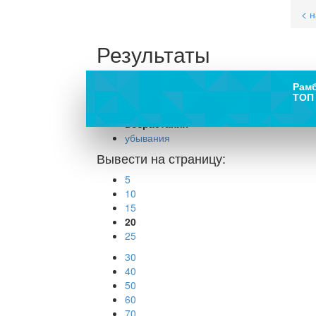
< 
Результаты
поиска
Рам
ТОП 
В порядке:
возрастания
убывания
Вывести на страницу:
5
10
15
20
25
30
40
50
60
70