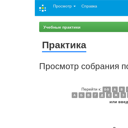
Skip
Просмотр
Справка
navigation
Учебные практики
Практика
Просмотр собрания по
Перейти к:
0-9
A
B
А
Б
В
Г
Д
Е
Ж
З
или введ