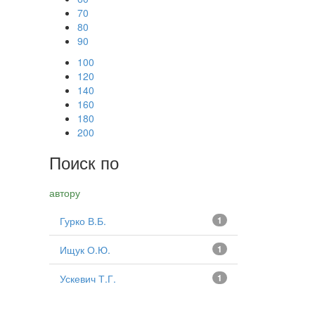
70
80
90
100
120
140
160
180
200
Поиск по
автору
Гурко В.Б.
1
Ищук О.Ю.
1
Ускевич Т.Г.
1