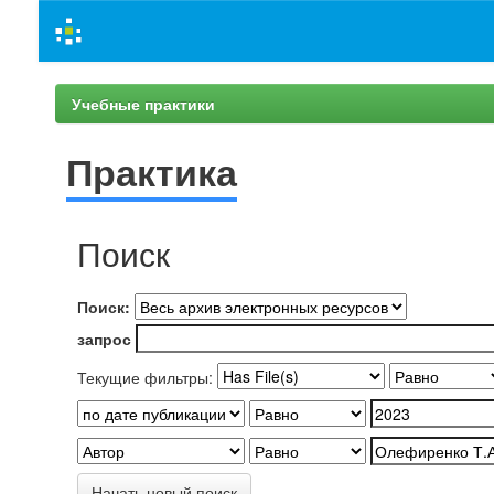
Skip
navigation
Учебные практики
Практика
Поиск
Поиск:
запрос
Текущие фильтры:
Начать новый поиск