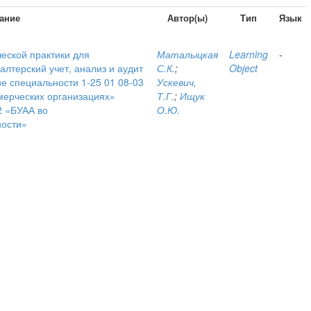
ание
Автор(ы)
Тип
Язык
еской практики для
Маталыцкая
Learning
-
алтерский учет, анализ и аудит
С.К.
;
Object
е специальности 1-25 01 08-03
Ускевич,
мерческих организациях»
Т.Г.
;
Ищук
2 «БУАА во
О.Ю.
ности»