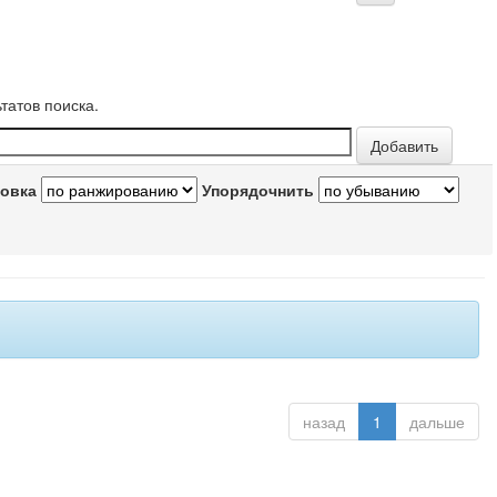
татов поиска.
овка
Упорядочнить
назад
1
дальше