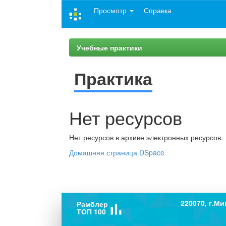
Skip
Просмотр
Справка
navigation
Учебные практики
Практика
Нет ресурсов
Нет ресурсов в архиве электронных ресурсов.
Домашняя страница DSpace
220070, г.Ми
Рамблер
bar_chart
ТОП 100