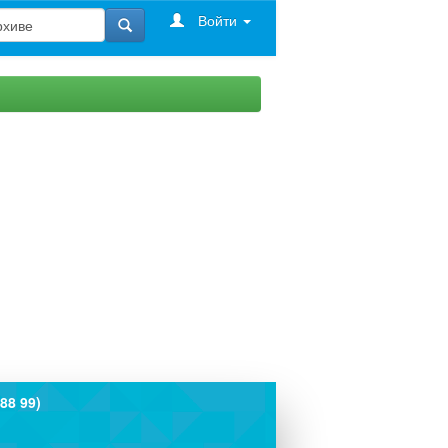
Войти
88 99)